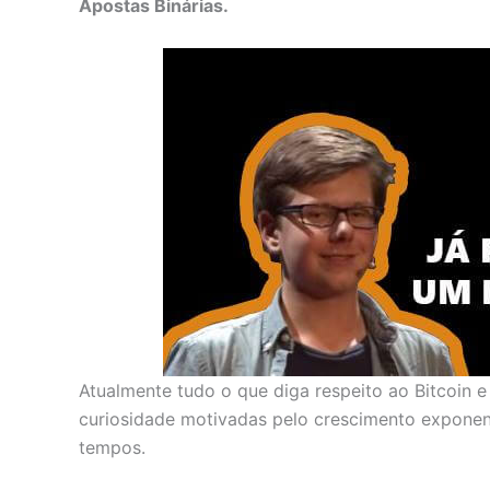
Apostas Binárias.
Atualmente tudo o que diga respeito ao Bitcoin
curiosidade motivadas pelo crescimento exponenc
tempos.