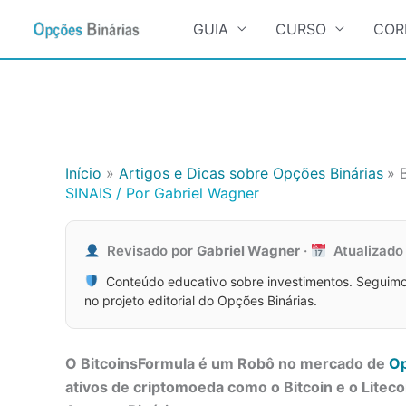
Search
for:
GUIA
CURSO
COR
Ir
para
o
conteúdo
Início
Artigos e Dicas sobre Opções Binárias
SINAIS
/ Por
Gabriel Wagner
Revisado por
Gabriel Wagner
·
Atualizad
Conteúdo educativo sobre investimentos. Seguimo
no projeto editorial do Opções Binárias.
O BitcoinsFormula é um Robô no mercado de
Op
ativos de criptomoeda como o Bitcoin e o Liteco