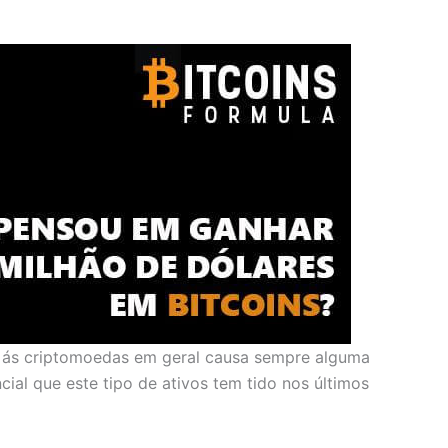
 e ás criptomoedas em geral causa sempre alguma
ial que este tipo de ativos tem tido nos últimos