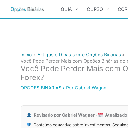
Search
for:
GUIA
CURSO
COR
Ir
para
o
conteúdo
Início
Artigos e Dicas sobre Opções Binárias
Você Pode Perder Mais com Opções Binárias do q
Você Pode Perder Mais com Op
Forex?
OPCOES BINARIAS
/ Por
Gabriel Wagner
Revisado por
Gabriel Wagner
·
Atualizad
Conteúdo educativo sobre investimentos. Seguimo