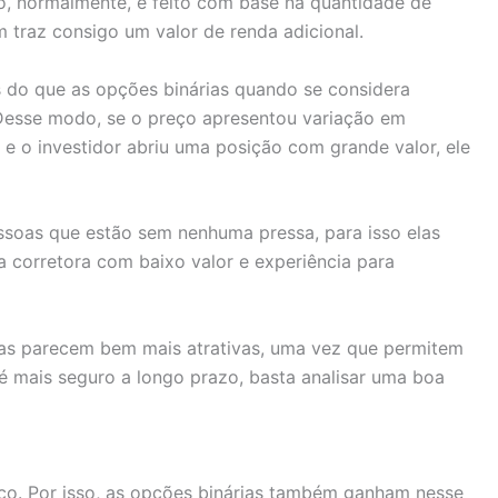
o, normalmente, é feito com base na quantidade de
traz consigo um valor de renda adicional.
s do que as opções binárias quando se considera
Desse modo, se o preço apresentou variação em
 e o investidor abriu uma posição com grande valor, ele
essoas que estão sem nenhuma pressa, para isso elas
 corretora com baixo valor e experiência para
rias parecem bem mais atrativas, uma vez que permitem
 é mais seguro a longo prazo, basta analisar uma boa
isco. Por isso, as opções binárias também ganham nesse