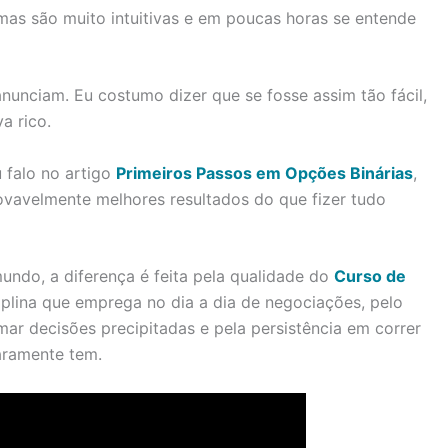
mas são muito intuitivas e em poucas horas se entende
anunciam. Eu costumo dizer que se fosse assim tão fácil,
a rico.
u falo no artigo
Primeiros Passos em Opções Binárias
,
rovavelmente melhores resultados do que fizer tudo
ndo, a diferença é feita pela qualidade do
Curso de
iplina que emprega no dia a dia de negociações, pelo
mar decisões precipitadas e pela persistência em correr
raramente tem.