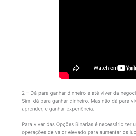
2 – Dá para ganhar dinheiro e até viver da nego
Sim, dá para ganhar dinheiro. Mas não dá para vi
aprender, e ganhar experiência.
Para viver das Opções Binárias é necessário te
operações de valor elevado para aumentar os luc