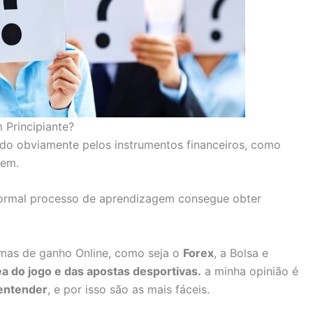
 Principiante?
ndo obviamente pelos instrumentos financeiros, como
gem.
ormal processo de aprendizagem consegue obter
rmas de ganho Online, como seja o
F
o
r
ex
, a Bolsa e
ea do jogo e das apostas desportivas.
a minha opinião é
 entender
, e por isso são as mais fáceis.