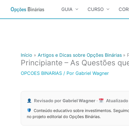
Search
for:
GUIA
CURSO
COR
Ir
para
o
conteúdo
Início
Artigos e Dicas sobre Opções Binárias
Principiante – As Questões qu
OPCOES BINARIAS
/ Por
Gabriel Wagner
Revisado por
Gabriel Wagner
·
Atualizad
Conteúdo educativo sobre investimentos. Seguimo
no projeto editorial do Opções Binárias.