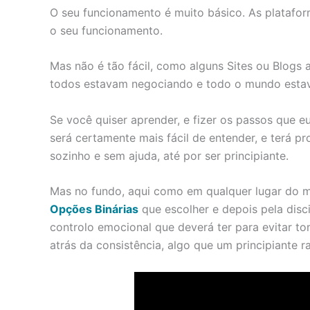
O seu funcionamento é muito básico. As platafor
o seu funcionamento.
Mas não é tão fácil, como alguns Sites ou Blogs 
todos estavam negociando e todo o mundo estav
Se você quiser aprender, e fizer os passos que e
será certamente mais fácil de entender, e terá p
sozinho e sem ajuda, até por ser principiante.
Mas no fundo, aqui como em qualquer lugar do mu
Opções Binárias
que escolher e depois pela disc
controlo emocional que deverá ter para evitar to
atrás da consistência, algo que um principiante 