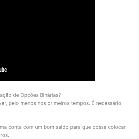
ciação de Opções Binárias?
ver, pelo menos nos primeiros tempos. É necessário
r uma conta com um bom saldo para que possa colocar
ros.