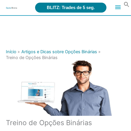
Search
Men
for:
BLITZ: Trades de 5 seg.
Ir
princ
para
o
conteúdo
Início
Artigos e Dicas sobre Opções Binárias
Treino de Opções Binárias
Treino de Opções Binárias