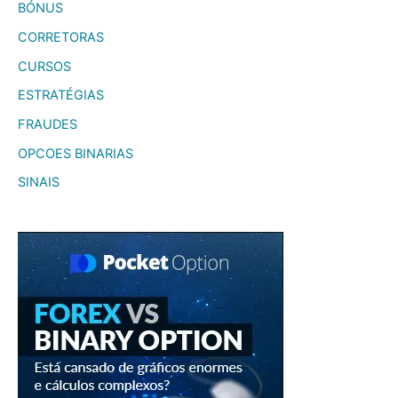
BÓNUS
CORRETORAS
CURSOS
ESTRATÉGIAS
FRAUDES
OPCOES BINARIAS
SINAIS