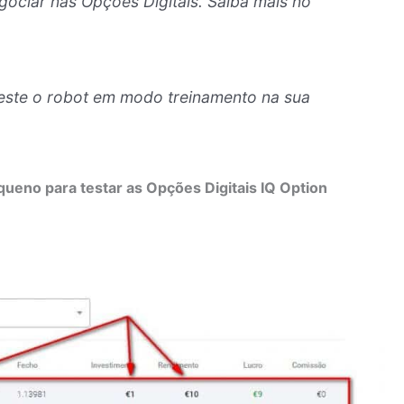
gociar nas Opções Digitais. Saiba mais no
este o robot em modo treinamento na sua
ueno para testar as Opções Digitais IQ Option