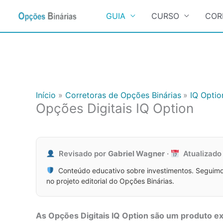
Search
for:
GUIA
CURSO
COR
Ir
para
o
conteúdo
Início
Corretoras de Opções Binárias
IQ Optio
Opções Digitais IQ Option
Revisado por
Gabriel Wagner
·
Atualizad
Conteúdo educativo sobre investimentos. Seguimo
no projeto editorial do Opções Binárias.
As Opções Digitais IQ Option são um produto ex