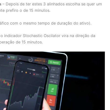
a
– Depois de ter estes 3 alinhados escolha se quer um
te prefiro o de 15 minutos.
ráfico com o mesmo tempo de duração do ativo).
 indicador Stochastic Oscilator vira na direção da
peração de 15 minutos.