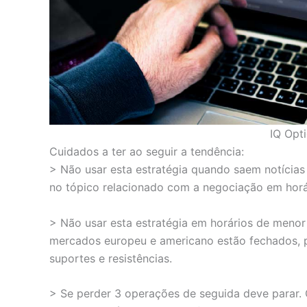
IQ Opt
Cuidados a ter ao seguir a tendência:
> Não usar esta estratégia quando saem notícias
no tópico relacionado com a negociação em horár
> Não usar esta estratégia em horários de menor
mercados europeu e americano estão fechados, p
suportes e resistências.
> Se perder 3 operações de seguida deve parar. 