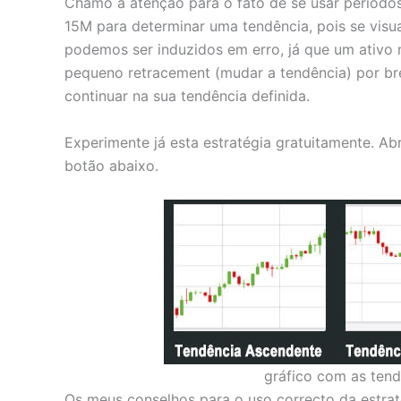
Chamo a atenção para o fato de se usar períodos
15M para determinar uma tendência, pois se vis
podemos ser induzidos em erro, já que um ativ
pequeno retracement (mudar a tendência) por b
continuar na sua tendência definida.
Experimente já esta estratégia gratuitamente. A
botão abaixo.
gráfico com as tend
Os meus conselhos para o uso correcto da estraté