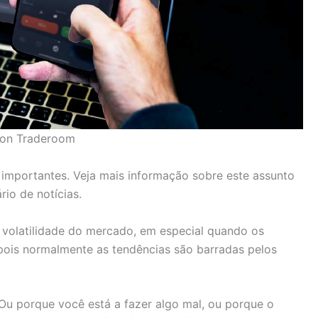
ion Traderoom
 importantes. Veja mais informação sobre este assunto
io de notícias.
 volatilidade do mercado, em especial quando os
ois normalmente as tendências são barradas pelos
Ou porque você está a fazer algo mal, ou porque o