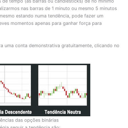
 de tempo (as barras ou candlesticks) de no mínimo
ualizarmos nas barras de 1 minuto ou mesmo 5 minutos
o mesmo estando numa tendência, pode fazer um
reves momentos apenas para ganhar força para
bra uma conta demonstrativa gratuitamente, clicando no
ências das opções binárias
gia seguir a tendência são: