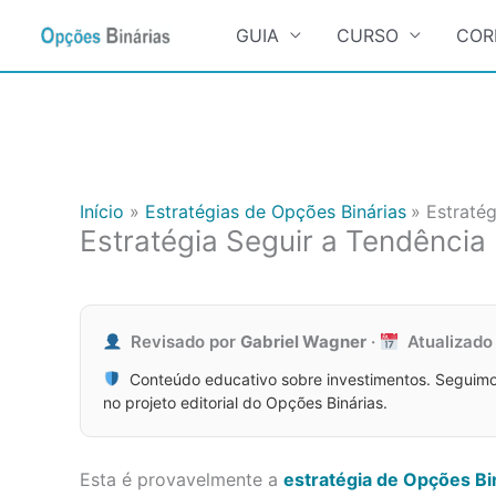
Search
for:
GUIA
CURSO
COR
Ir
para
o
conteúdo
Início
Estratégias de Opções Binárias
Estratég
Estratégia Seguir a Tendência
Revisado por
Gabriel Wagner
·
Atualizad
Conteúdo educativo sobre investimentos. Seguimo
no projeto editorial do Opções Binárias.
Esta é provavelmente a
estratégia de Opções Bi