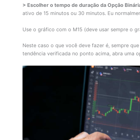
> Escolher o tempo de duração da Opção Binári
ativo de 15 minutos ou 30 minutos. Eu normalmen
Use o gráfico com o M15 (deve usar sempre o g
Neste caso o que você deve fazer é, sempre que o
tendência verificada no ponto acima, abra uma o