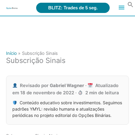
Search
Men
for:
BLITZ: Trades de 5 seg.
Ir
princ
para
o
conteúdo
Início
Subscrição Sinais
Subscrição Sinais
Revisado por
Gabriel Wagner
·
Atualizado
em
18 de novembro de 2022
·
2 min de leitura
Conteúdo educativo sobre investimentos. Seguimos
padrões YMYL: revisão humana e atualizações
periódicas no projeto editorial do Opções Binárias.