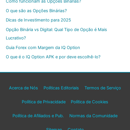
Como funcionam as Opções Binárias?
O que são as Opções Binárias?
Dicas de Investimento para 2025
Opção Binária vs Digital: Qual Tipo de Opção é Mais
Lucrativo?
Guia Forex com Margem da IQ Option
O que é o IQ Option APK e por deve escolhê-lo?
Acerca de Nós
Políticas Editoriais
Termos de Serviço
Política de Privacidade
Política de Cookies
Política de Afiliados e Pub.
Normas da Comunidade
Sitemap
Contato