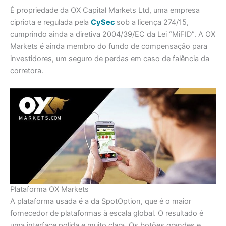
É propriedade da OX Capital Markets Ltd, uma empresa
cipriota e regulada pela
CySec
sob a licença 274/15,
cumprindo ainda a diretiva 2004/39/EC da Lei “MiFID”. A OX
Markets é ainda membro do fundo de compensação para
investidores, um seguro de perdas em caso de falência da
corretora.
Plataforma OX Markets
A plataforma usada é a da SpotOption, que é o maior
fornecedor de plataformas à escala global. O resultado é
uma interface polida e muito clara. Os botões grandes e