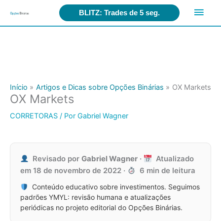
Search
Men
for:
BLITZ: Trades de 5 seg.
Ir
princ
para
o
conteúdo
Início
Artigos e Dicas sobre Opções Binárias
OX Markets
OX Markets
CORRETORAS
/ Por
Gabriel Wagner
Revisado por
Gabriel Wagner
·
Atualizado
em
18 de novembro de 2022
·
6 min de leitura
Conteúdo educativo sobre investimentos. Seguimos
padrões YMYL: revisão humana e atualizações
periódicas no projeto editorial do Opções Binárias.