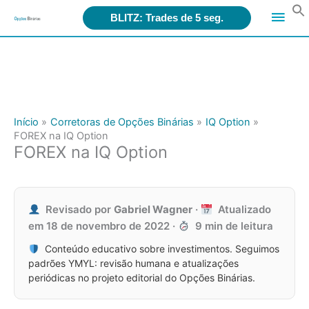
Search
Men
for:
BLITZ: Trades de 5 seg.
Ir
princ
para
o
conteúdo
Início
Corretoras de Opções Binárias
IQ Option
FOREX na IQ Option
FOREX na IQ Option
Revisado por
Gabriel Wagner
·
Atualizado
em
18 de novembro de 2022
·
9 min de leitura
Conteúdo educativo sobre investimentos. Seguimos
padrões YMYL: revisão humana e atualizações
periódicas no projeto editorial do Opções Binárias.