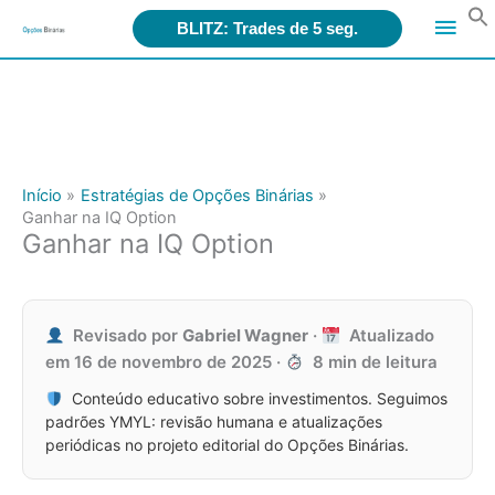
Search
Men
for:
BLITZ: Trades de 5 seg.
Ir
princ
para
o
conteúdo
Início
Estratégias de Opções Binárias
Ganhar na IQ Option
Ganhar na IQ Option
Revisado por
Gabriel Wagner
·
Atualizado
em
16 de novembro de 2025
·
8 min de leitura
Conteúdo educativo sobre investimentos. Seguimos
padrões YMYL: revisão humana e atualizações
periódicas no projeto editorial do Opções Binárias.