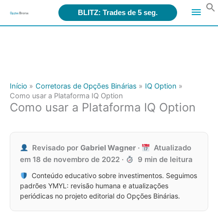
Search
Men
for:
BLITZ: Trades de 5 seg.
Ir
princ
para
o
conteúdo
Início
Corretoras de Opções Binárias
IQ Option
Como usar a Plataforma IQ Option
Como usar a Plataforma IQ Option
Revisado por
Gabriel Wagner
·
Atualizado
em
18 de novembro de 2022
·
9 min de leitura
Conteúdo educativo sobre investimentos. Seguimos
padrões YMYL: revisão humana e atualizações
periódicas no projeto editorial do Opções Binárias.