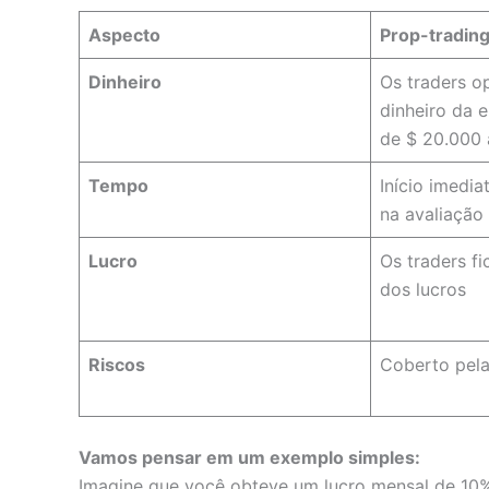
Aspecto
Prop-tradin
Dinheiro
Os traders 
dinheiro da 
de $ 20.000 
Tempo
Início imedi
na avaliação
Lucro
Os traders f
dos lucros
Riscos
Coberto pel
Vamos pensar em um exemplo simples:
Imagine que você obteve um lucro mensal de 10%