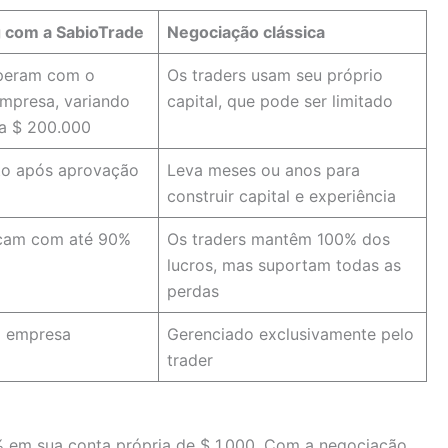
g com a SabioTrade
Negociação clássica
operam com o
Os traders usam seu próprio
empresa, variando
capital, que pode ser limitado
a $ 200.000
ato após aprovação
Leva meses ou anos para
construir capital e experiência
icam com até 90%
Os traders mantêm 100% dos
lucros, mas suportam todas as
perdas
a empresa
Gerenciado exclusivamente pelo
trader
 em sua conta própria de $ 1.000. Com a negociação