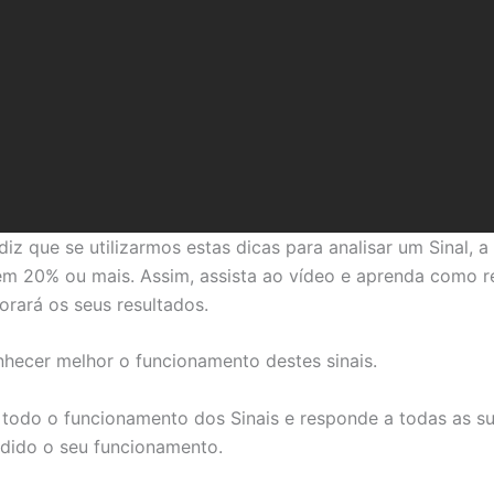
diz que se utilizarmos estas dicas para analisar um Sinal,
em 20% ou mais. Assim, assista ao vídeo e aprenda como re
rará os seus resultados.
hecer melhor o funcionamento destes sinais.
 todo o funcionamento dos Sinais e responde a todas as su
ndido o seu funcionamento.