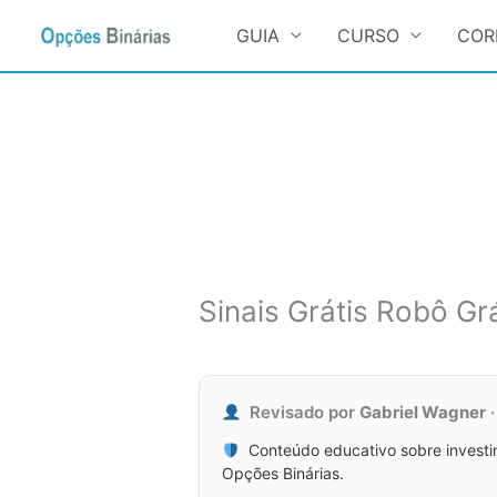
Search
for:
GUIA
CURSO
COR
Ir
para
o
conteúdo
Sinais Grátis Robô Grá
Revisado por
Gabriel Wagner
Conteúdo educativo sobre investim
Opções Binárias.