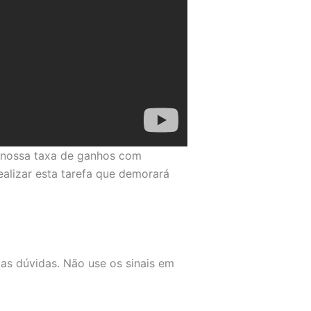
 a nossa taxa de ganhos com
alizar esta tarefa que demorará
as dúvidas. Não use os sinais em